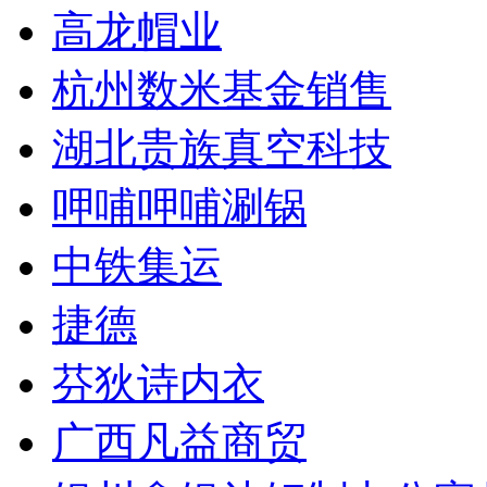
高龙帽业
杭州数米基金销售
湖北贵族真空科技
呷哺呷哺涮锅
中铁集运
捷德
芬狄诗内衣
广西凡益商贸