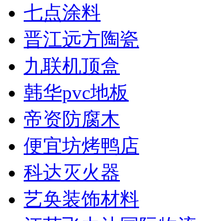
七点涂料
晋江远方陶瓷
九联机顶盒
韩华pvc地板
帝资防腐木
便宜坊烤鸭店
科达灭火器
艺奂装饰材料