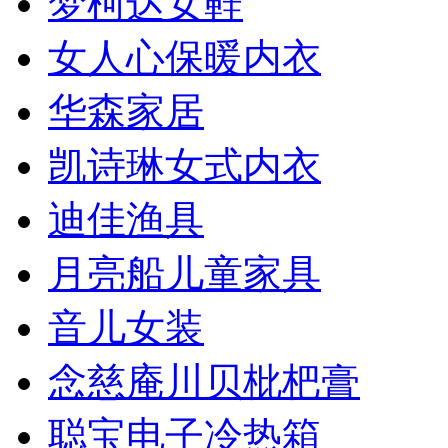
梦柯达女鞋
女人心保暖内衣
华森家居
凯诗琳女式内衣
迪佳渔具
月亮船儿童家具
音儿女装
念慈庵川贝枇杷膏
聪宝电子冷热箱