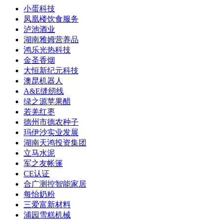
小蛋科技
凤凰楼饮食服务
泸池酒业
湖南雅姆营养品
鸿乐光热科技
金圣香烟
大恒新纪元科技
澳昆机器人
A&E缝纫线
绿之源苹果醋
若羌红枣
德州市德农种子
玛伊沙实业发展
湖南天鸿投资集团
立马水泥
军之友帐篷
CE认证
合广测控智能家居
每怡奶粉
三爱富新材料
浦园雪糕机械