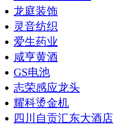
龙庭装饰
灵音纺织
爱生药业
咸亨黄酒
GS电池
志荣感应龙头
耀科烫金机
四川自贡汇东大酒店