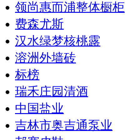
领尚惠而浦整体橱柜
费森尤斯
汉水绿梦核桃露
溶洲外墙砖
标榜
瑞禾庄园清酒
中国盐业
吉林市奥吉通泵业