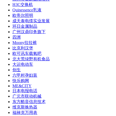
H3C交换机
Quinessence乳液
欧帝尔照明
成天泰电缆实业发展
环日金属制品
广州汉鼎印务旗下
四洲
Moony拉拉裤
比克利汉堡
欧可讯车载氧吧
北大荒绿野有机食品
大运电动车
创生
六甲村孕妇装
快乐购网
ME&CITY
日本电报电话
广元市联动机械
东方酷音信息技术
维克斯换热器
福禄克万用表