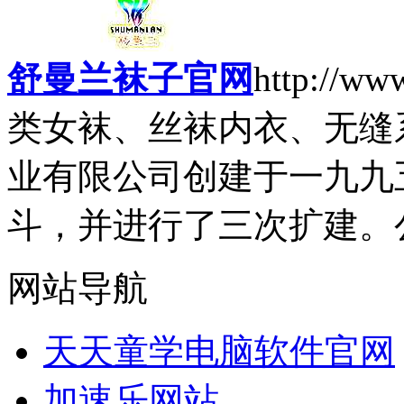
舒曼兰袜子官网
http://ww
类女袜、丝袜内衣、无缝
业有限公司创建于一九九
斗，并进行了三次扩建。公
网站导航
天天童学电脑软件官网
加速乐网站