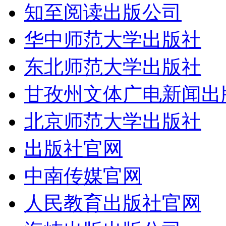
知至阅读出版公司
华中师范大学出版社
东北师范大学出版社
甘孜州文体广电新闻出
北京师范大学出版社
出版社官网
中南传媒官网
人民教育出版社官网