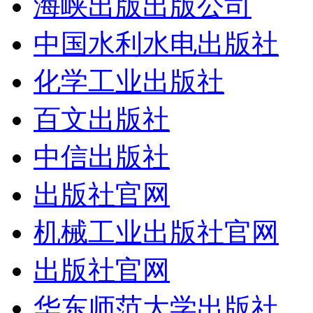
海峡出版出版公司
中国水利水电出版社
化学工业出版社
百文出版社
中信出版社
出版社官网
机械工业出版社官网
出版社官网
华东师范大学出版社