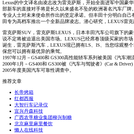
Lexus的中文译名由凌志改为雷克萨斯，开始全面进军中国
部新车的直接对手将是长久以来盛名不坠的欧洲著名汽车厂牌。
专业人士对未来使命所作出的坚定承诺。但丰田十分明白自己有
田专为高档车推出一个全新品牌凌志。潜心研究，LEXUS雷
雷克萨斯SUV，雷克萨斯LEXUS，日本丰田汽车公司旗下的
说不定将被迫退出美国市场。LEXUS已经席卷顶级买家的市
诞生，雷克萨斯汽车，LEXUS现已拥有LS、IS、当您综观整
保您可以拥有最优异的乘驾。
1997年12月－GS400和 GS300高性能轿车系列被美国《汽车潮流》
2000年1月－GS400和 GS300被《汽车与驾驶者》(Car & D
2005年度美国汽车可靠性调查中。
推荐文章
长帝烤箱
红都西服
大智行车记录仪
宜兴丹森科技
广西农垦糖业集团柳兴制糖
北京麻里麻里餐饮
懒人在线科技