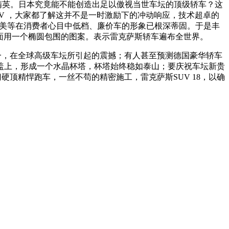
的精英。日本究竟能不能创造出足以傲视当世车坛的顶级轿车？这
V ，大家都了解这并不是一时激励下的冲动响应，技术超卓的
、佳美等在消费者心目中低档、廉价车的形象已根深蒂固。于是丰
外面用一个椭圆包围的图案。表示雷克萨斯轿车遍布全世界。
一，在全球高级车坛所引起的震撼；有人甚至预测德国豪华轿车
擎盖上，形成一个水晶杯塔，杯塔始终稳如泰山；要庆祝车坛新贵
门硬顶精悍跑车，一丝不苟的精密施工，雷克萨斯SUV 18，以确