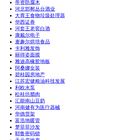
帝资防腐木
河北邯郸丛台酒业
大胃王食物垃圾处理器
华西证券
河套王老窖白酒
康戴尔电子
麦趣尔烘培食品
卡利雅发饰
丽得姿面膜
雅迪高橡胶地板
阿桑娜女装
碧桂园房地产
江苏宏健粮油科技发展
利欧水泵
松桂坊腊肉
汇能南山豆奶
河南健有为医疗器械
华德货架
富浩地暖管
梦菲菲沙发
耶鲁密码锁