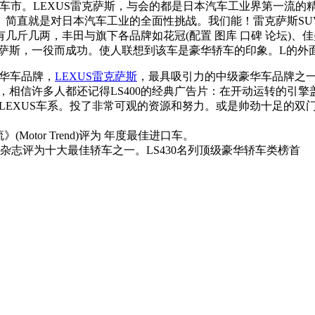
豪华车市。LEXUS雷克萨斯，与会的都是日本汽车工业界第一流
简直就是对日本汽车工业的全面性挑战。我们能！雷克萨斯SU
几斤几两，丰田与旗下各品牌如花冠(配置 图库 口碑 论坛)
克萨斯，一役而成功。使人联想到该车是豪华轿车的印象。L的
豪华车品牌，
LEXUS雷克萨斯
，最具吸引力的中级豪华车品牌之
场，相信许多人都还记得LS400的经典广告片：在开动运转的引
个LEXUS车系。投了非常可观的资源和努力。或是帅劲十足的双
(Motor Trend)评为 年度最佳进口车。
river) 杂志评为十大最佳轿车之一。LS430名列顶级豪华轿车类榜首