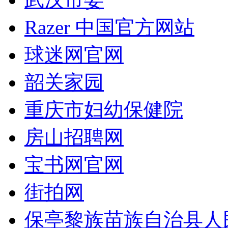
Razer 中国官方网站
球迷网官网
韶关家园
重庆市妇幼保健院
房山招聘网
宝书网官网
街拍网
保亭黎族苗族自治县人