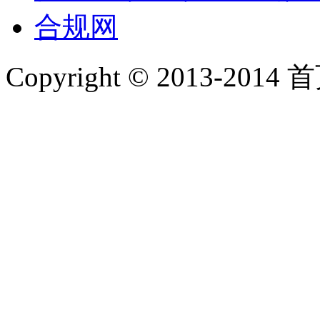
合规网
Copyright © 2013-2014 