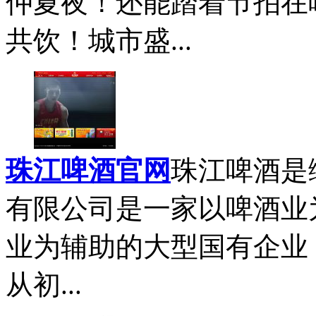
仲夏夜！还能踏着节拍在
共饮！城市盛...
珠江啤酒官网
珠江啤酒是
有限公司是一家以啤酒业
业为辅助的大型国有企业，
从初...