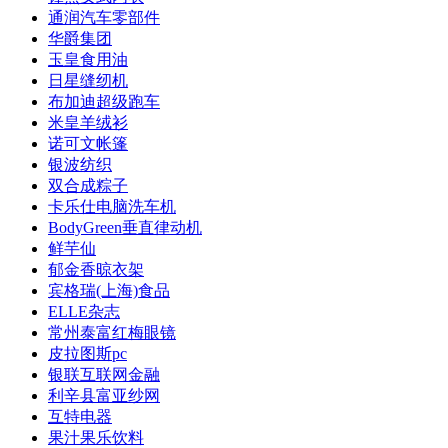
通润汽车零部件
华爵集团
玉皇食用油
日星缝纫机
布加迪超级跑车
米皇羊绒衫
诺可文帐篷
银波纺织
双合成粽子
卡乐仕电脑洗车机
BodyGreen垂直律动机
鲜芋仙
郁金香晾衣架
宾格瑞(上海)食品
ELLE杂志
常州泰富红梅眼镜
皮拉图斯pc
银联互联网金融
利辛县富亚纱网
互特电器
果汁果乐饮料