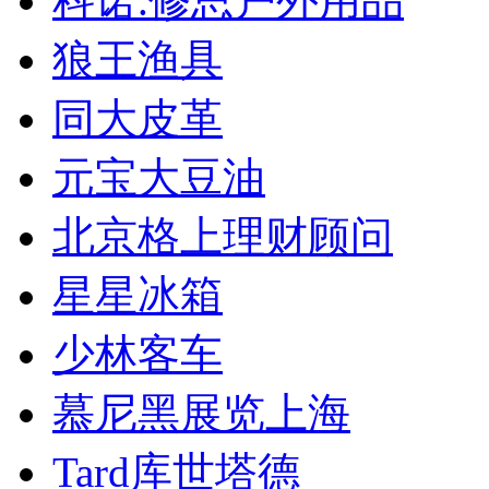
科诺.修思户外用品
狼王渔具
同大皮革
元宝大豆油
北京格上理财顾问
星星冰箱
少林客车
慕尼黑展览上海
Tard库世塔德