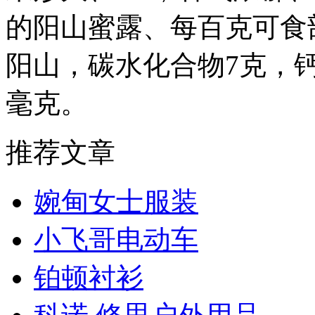
的阳山蜜露、每百克可食部
阳山，碳水化合物7克，钙
毫克。
推荐文章
婉甸女士服装
小飞哥电动车
铂顿衬衫