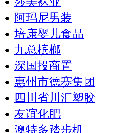
莎美袜业
阿玛尼男装
培康婴儿食品
九总槟榔
深国投商置
惠州市德赛集团
四川省川汇塑胶
友谊化肥
澳特多踏步机