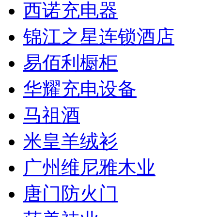
西诺充电器
锦江之星连锁酒店
易佰利橱柜
华耀充电设备
马祖酒
米皇羊绒衫
广州维尼雅木业
唐门防火门