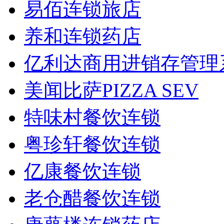
易佰连锁旅店
养和连锁药店
亿利达商用进销存管理
美闻比萨PIZZA SEV
特味村餐饮连锁
粤珍轩餐饮连锁
亿康餐饮连锁
老仓醋餐饮连锁