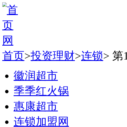
首页
>
投资理财
>
连锁
> 第
徽润超市
季季红火锅
惠康超市
连锁加盟网