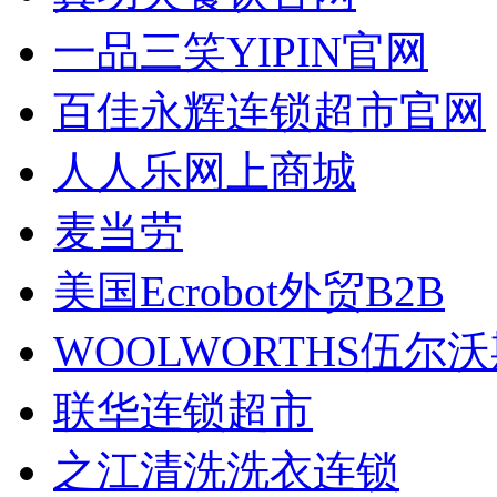
一品三笑YIPIN官网
百佳永辉连锁超市官网
人人乐网上商城
麦当劳
美国Ecrobot外贸B2B
WOOLWORTHS伍尔
联华连锁超市
之江清洗洗衣连锁