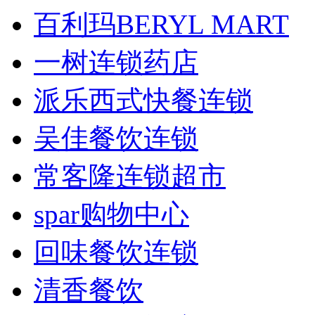
百利玛BERYL MART
一树连锁药店
派乐西式快餐连锁
吴佳餐饮连锁
常客隆连锁超市
spar购物中心
回味餐饮连锁
清香餐饮