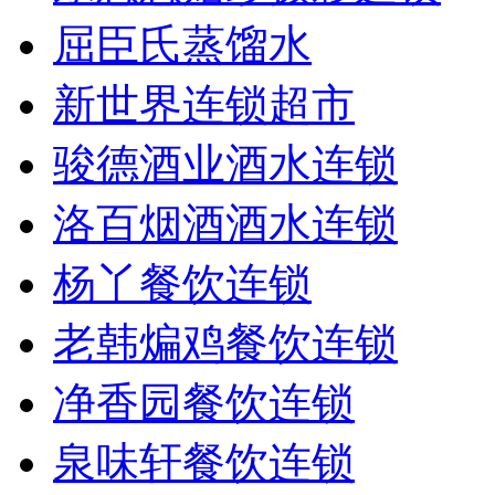
屈臣氏蒸馏水
新世界连锁超市
骏德酒业酒水连锁
洛百烟酒酒水连锁
杨丫餐饮连锁
老韩煸鸡餐饮连锁
净香园餐饮连锁
泉味轩餐饮连锁