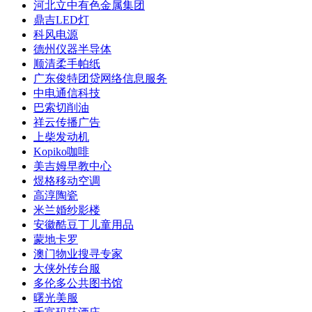
河北立中有色金属集团
鼎吉LED灯
科风电源
德州仪器半导体
顺清柔手帕纸
广东俊特团贷网络信息服务
中电通信科技
巴索切削油
祥云传播广告
上柴发动机
Kopiko咖啡
美吉姆早教中心
煜格移动空调
高淳陶瓷
米兰婚纱影楼
安徽酷豆丁儿童用品
蒙地卡罗
澳门物业搜寻专家
大侠外传台服
多伦多公共图书馆
曙光美服