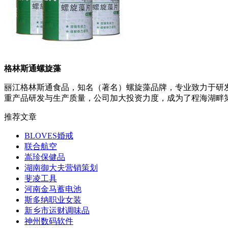
格林斯通螺旋藻
丽江格林斯通食品，知名（著名）螺旋藻品牌，专业致力于研
重产品研发与生产质量，公司加大投资力度，成为了程海湖畔第
推荐文章
BLOVES婚戒
联合航空
嵩珍保健品
湖南御大夫营销策划
斐凌工具
河南金马蓄电池
斯多纳职业女装
新乡市运财调味品
神州数码软件