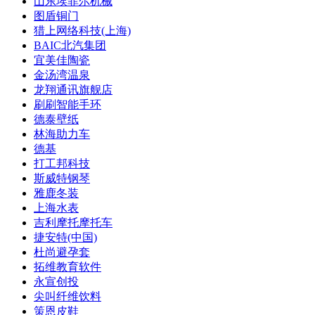
山东埃菲尔机械
图盾铜门
猎上网络科技(上海)
BAIC北汽集团
宜美佳陶瓷
金汤湾温泉
龙翔通讯旗舰店
刷刷智能手环
德泰壁纸
林海助力车
德基
打工邦科技
斯威特钢琴
雅鹿冬装
上海水表
吉利摩托摩托车
捷安特(中国)
杜尚避孕套
拓维教育软件
永宣创投
尖叫纤维饮料
策恩皮鞋