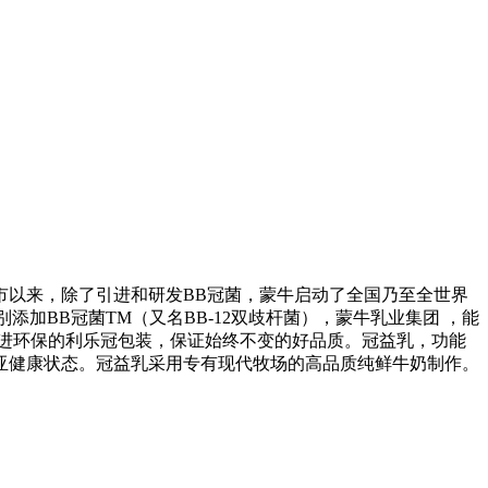
面市以来，除了引进和研发BB冠菌，蒙牛启动了全国乃至全世界
加BB冠菌TM（又名BB-12双歧杆菌），蒙牛乳业集团 ，能
进环保的利乐冠包装，保证始终不变的好品质。冠益乳，功能
亚健康状态。冠益乳采用专有现代牧场的高品质纯鲜牛奶制作。