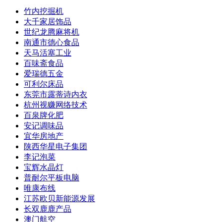
竹内挖掘机
大千家居饰品
世纪龙腾麻将机
南通市德心食品
天马活塞工业
百味斋食品
爱瑞德五金
可利尔床品
东莞市露蒂诗内衣
杭州视赚网络技术
百泉牌化肥
安记调味品
宜华房地产
陕西华星电子集团
李记泡菜
宝辉水晶灯
普耐尔平板电脑
唯康布线
江苏欧贝新能源发展
长双鹿鹿产品
澳门航空