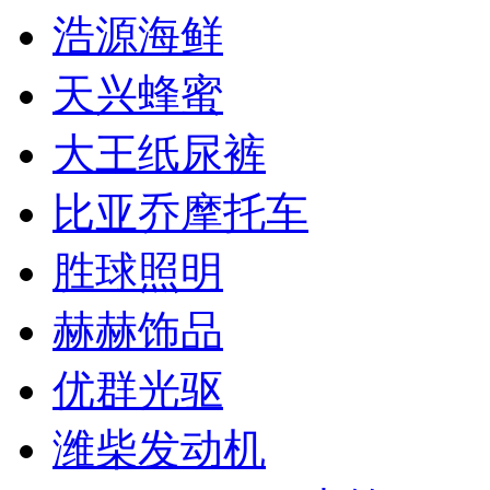
浩源海鲜
天兴蜂蜜
大王纸尿裤
比亚乔摩托车
胜球照明
赫赫饰品
优群光驱
潍柴发动机