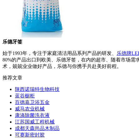
乐德牙签
始于1993年，专注于家庭清洁用品系列产品的研发、
乐德牌LE
80%的产品出口到欧美、乐德牙签，在内的超市、随着市场需
术，兢兢业业做好产品，乐德与你携手共赴美好前程。
推荐文章
陕西诺瑞特生物科技
蓝谷橱柜
百德嘉卫浴五金
威马农业机械
康涤除菌洗衣液
江苏国威工程机械
成都天森尚品木制品
可赛新密封胶