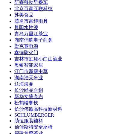
研森移动早餐车
北京百家互联科技
苏美食品
茂名市富绅雨具
晨阳水性漆
青岛万里江茶业
湖南俏购电子商务
爱克赛电源
鑫锚防火门
吉林市虹翔小白山酒业
奥敏智能家居
江门市新康虫草
湖南浩天米业
辽海海参
长沙尚品企划
新华文摘杂志
松鹤楼餐饮
长沙伟徽高科技新材料
SCHLUMBERGER
萌恒服装辅料
佰佳斯特安全座椅
福建龙馨茶业