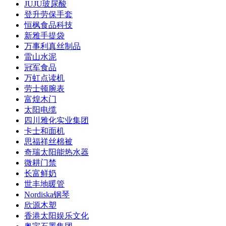
JUJU玻尿酸
登升劳保手套
恒枫食品科技
新雅手提袋
万事利真丝制品
雷山水泥
冠军食品
万虹点读机
劳士顿腕表
富煌木门
太阳电缆
四川雅化实业集团
卡士和面机
思福祥丝棉被
奇瑞太阳能热水器
微耕门禁
长富鲜奶
世丰地暖管
Nordiska钢琴
欣源木塑
香港太阳娱乐文化