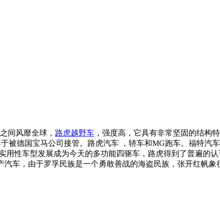
一夜之间风靡全球，
路虎越野车
，强度高，它具有非常坚固的结构特
年终于被德国宝马公司接管。路虎汽车 ，轿车和MG跑车。福特汽车
ender。它已经从1948年的实用性车型发展成为今天的多功能四驱车，路
4年生产汽车，由于罗孚民族是一个勇敢善战的海盗民族，张开红帆象