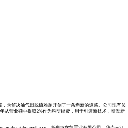
破，为解决油气田脱硫难题开创了一条崭新的道路。公司现有员
网每年从营业额中提取2%作为科研经费，用于引进新技术，研发新
engzhoumeijiu.cn，新郑市鑫凯置业有限公司、华南三江