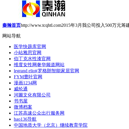
秦瀚首页
http://www.tcqhtl.com
2015年3月我公司投入500万
网站导航
医学快题库官网
小站雅思官网
伯丁克水性漆官网
维度女性网奢华频道网站
legrand eliot(罗格朗智能家居官网
FYM豊叶官网
漫画1234网
威纶通
河圖文化有限公司
书书屋
微博档案
江苏高速公众出行服务网
hao136导航
中国地质大学（北京）继续教育学院