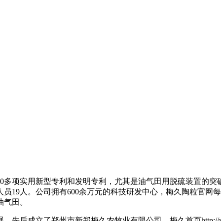
20多项实用新型专利和发明专利，尤其是油气田用脱硫装置的突
称人员19人。公司拥有600余万元的科技研发中心，梅久陶粒官
油气田。
立了郑州市新郑梅久农牧业有限公司、梅久首页http://www.zh