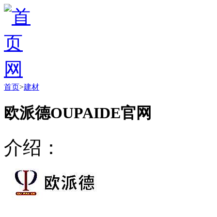
首页
>
建材
欧派德OUPAIDE官网
介绍：