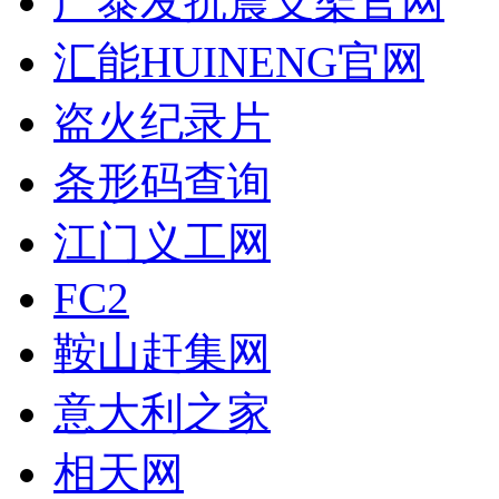
广泰发抗震支架官网
汇能HUINENG官网
盗火纪录片
条形码查询
江门义工网
FC2
鞍山赶集网
意大利之家
相天网