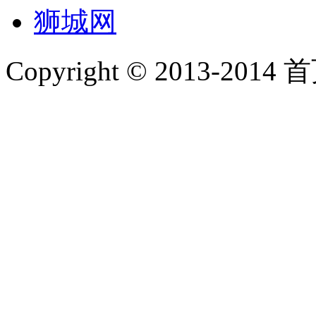
狮城网
Copyright © 2013-2014 