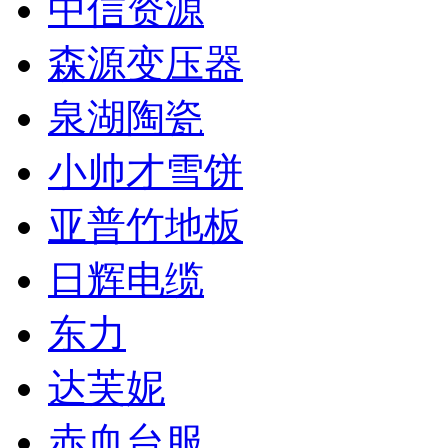
中信资源
森源变压器
泉湖陶瓷
小帅才雪饼
亚普竹地板
日辉电缆
东力
达芙妮
赤血台服