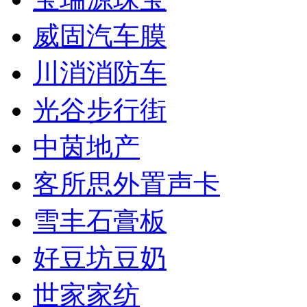
威固汽车膜
川消消防车
光谷步行街
中茵地产
客所思外置声卡
雪丰石膏板
好豆坊豆奶
世家家纺