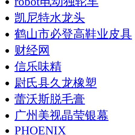
robot电动独轮车
凯尼特水龙头
鹤山市必登高鞋业皮具
财经网
信乐味精
尉氏县久龙橡塑
蕾沃斯脱毛膏
广州美视晶莹银幕
PHOENIX