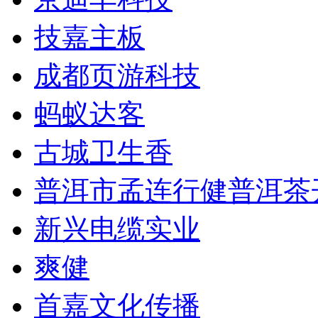
技嘉主板
成都页游科技
蚂蚁达客
古城卫生香
普洱市孟连行健普洱茶
新兴电缆实业
爽健
首嘉文化传播