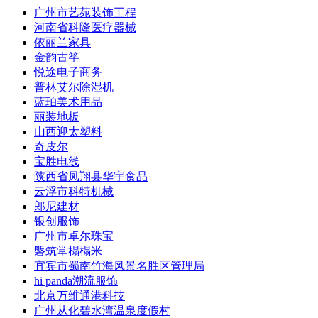
广州市艺苑装饰工程
河南省科隆医疗器械
依丽兰家具
金韵古筝
悦途电子商务
普林艾尔除湿机
蓝珀美术用品
丽装地板
山西迎太塑料
奇皮尔
宝胜电线
陕西省凤翔县华宇食品
云浮市科特机械
郎尼建材
银创服饰
广州市卓尔珠宝
磐筑堂榻榻米
宜宾市蜀南竹海风景名胜区管理局
hi panda潮流服饰
北京万维通港科技
广州从化碧水湾温泉度假村