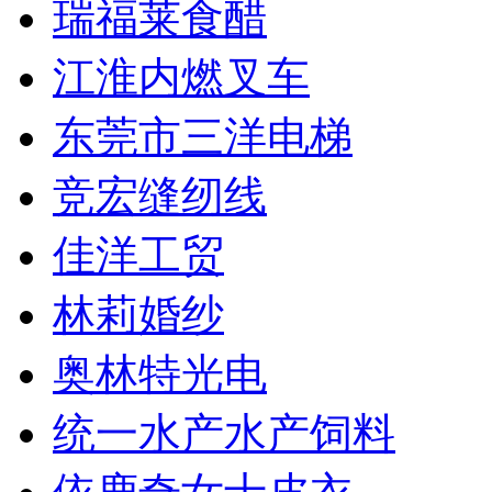
瑞福莱食醋
江淮内燃叉车
东莞市三洋电梯
竞宏缝纫线
佳洋工贸
林莉婚纱
奥林特光电
统一水产水产饲料