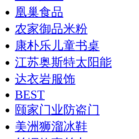
凰巢食品
农家御品米粉
康朴乐儿童书桌
江苏奥斯特太阳能
达衣岩服饰
BEST
颐家门业防盗门
美洲狮溜冰鞋