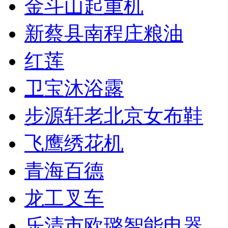
金斗山起重机
新蔡县南程庄粮油
红莲
卫宝沐浴露
步源轩老北京女布鞋
飞鹰绣花机
青海百德
龙工叉车
乐清市欧璐智能电器