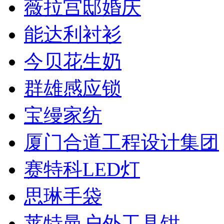
薇拉宫邸婚庆
能达利衬衫
今贝花生奶
群雄感应锁
宝缦家纺
厦门合道工程设计集团
赛特科LED灯
思琳手袋
莱特曼户外工具钳