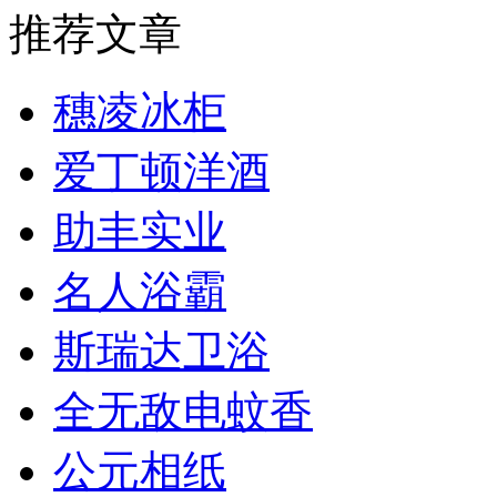
推荐文章
穗凌冰柜
爱丁顿洋酒
助丰实业
名人浴霸
斯瑞达卫浴
全无敌电蚊香
公元相纸