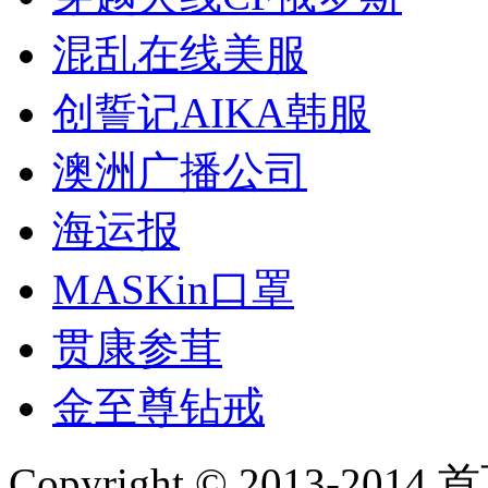
混乱在线美服
创誓记AIKA韩服
澳洲广播公司
海运报
MASKin口罩
贯康参茸
金至尊钻戒
Copyright © 2013-2014 