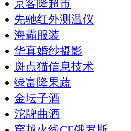
京客隆超市
先驰红外测温仪
海霸服装
华真婚纱摄影
斑点猫信息技术
绿富隆果蔬
金坛子酒
沱牌曲酒
穿越火线CF俄罗斯