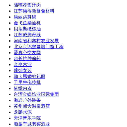
陆稿荐酱汁肉
江苏康得新复合材料
康丽跳舞毯
金飞鱼柴油机
贝蒂斯橄榄油
江苏威腾母线
河南省和寨村农业发展
北京京鸿鑫幕墙门窗工程
爱真心交友网
步长抗肿瘤药
金亨木业
莲灿女装
璐卡思婚纱礼服
千里牛拖拉机
依纷内衣
台湾金蝶饰业国际集团
海岩户外装备
苏州颐舍温泉酒店
龙麟水泥
天津音乐学院
顺鑫宁城老窖酒业