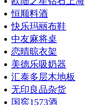
欧陆之星钻石上海
恒顺料酒
快乐玛丽布鞋
中友麻将桌
恋晴晾衣架
美德乐吸奶器
汇泰多层木地板
无印良品杂货
国窖1573酒