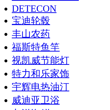
DETECON
宝迪轮毂
丰山农药
福斯特鱼竿
视凯威节能灯
特力和乐家饰
宇辉电热油汀
威迪亚卫浴