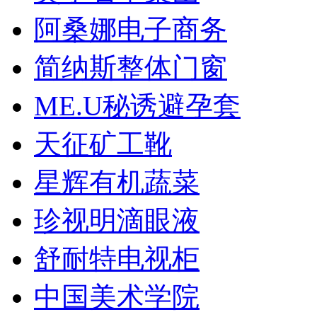
阿桑娜电子商务
简纳斯整体门窗
ME.U秘诱避孕套
天征矿工靴
星辉有机蔬菜
珍视明滴眼液
舒耐特电视柜
中国美术学院