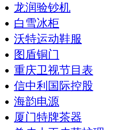
龙润验钞机
白雪冰柜
沃特运动鞋服
图盾铜门
重庆卫视节目表
信中利国际控股
海韵电源
厦门特牌茶器