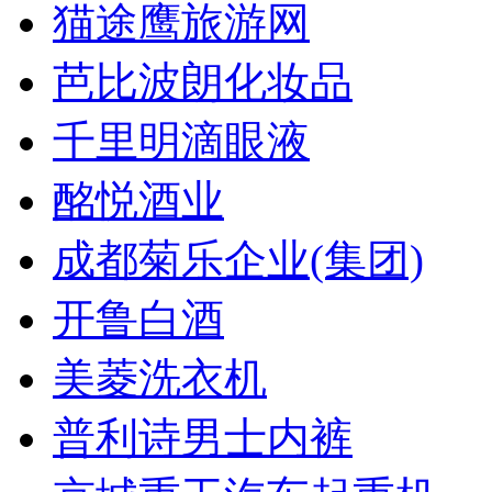
猫途鹰旅游网
芭比波朗化妆品
千里明滴眼液
酩悦酒业
成都菊乐企业(集团)
开鲁白酒
美菱洗衣机
普利诗男士内裤