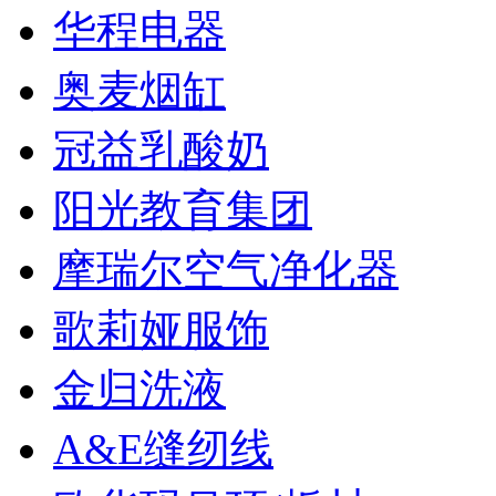
华程电器
奥麦烟缸
冠益乳酸奶
阳光教育集团
摩瑞尔空气净化器
歌莉娅服饰
金归洗液
A&E缝纫线