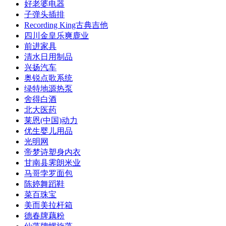
好老婆电器
子弹头插排
Recording King古典吉他
四川金皇乐爽鹿业
前进家具
清水日用制品
兴扬汽车
奥锐点歌系统
绿特地源热泵
舍得白酒
北大医药
莱恩(中国)动力
优生婴儿用品
光明网
帝梦诗塑身内衣
甘南县霁朗米业
马哥孛罗面包
陈婷舞蹈鞋
菜百珠宝
美而美拉杆箱
德春牌藕粉