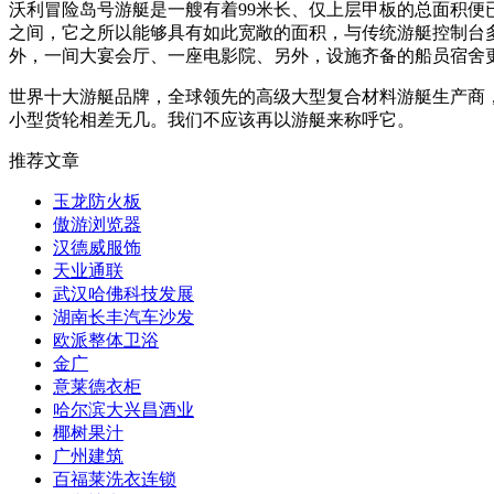
沃利冒险岛号游艇是一艘有着99米长、仅上层甲板的总面积便已
之间，它之所以能够具有如此宽敞的面积，与传统游艇控制台多位
外，一间大宴会厅、一座电影院、另外，设施齐备的船员宿舍
世界十大游艇品牌，全球领先的高级大型复合材料游艇生产商
小型货轮相差无几。我们不应该再以游艇来称呼它。
推荐文章
玉龙防火板
傲游浏览器
汉德威服饰
天业通联
武汉哈佛科技发展
湖南长丰汽车沙发
欧派整体卫浴
金广
意莱德衣柜
哈尔滨大兴昌酒业
椰树果汁
广州建筑
百福莱洗衣连锁